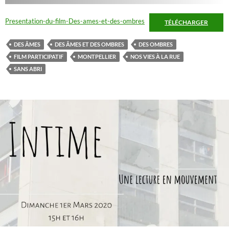
Presentation-du-film-Des-ames-et-des-ombres
TÉLÉCHARGER
DES ÂMES
DES ÂMES ET DES OMBRES
DES OMBRES
FILM PARTICIPATIF
MONTPELLIER
NOS VIES À LA RUE
SANS ABRI