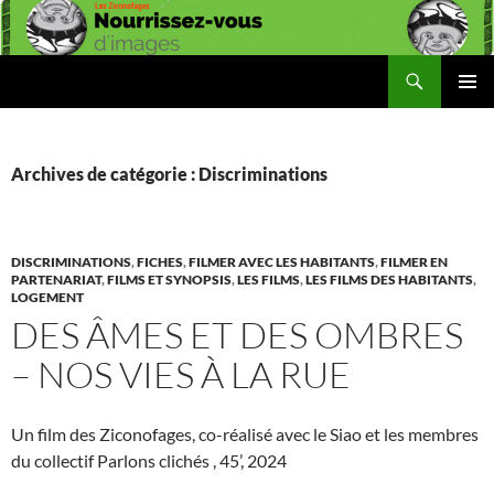
Aller
au
contenu
Recherche
Les Ziconofages
MENU
PRINCI
Archives de catégorie : Discriminations
DISCRIMINATIONS
,
FICHES
,
FILMER AVEC LES HABITANTS
,
FILMER EN
PARTENARIAT
,
FILMS ET SYNOPSIS
,
LES FILMS
,
LES FILMS DES HABITANTS
,
LOGEMENT
DES ÂMES ET DES OMBRES
– NOS VIES À LA RUE
Un film des Ziconofages, co-réalisé avec le Siao et les membres
du collectif Parlons clichés , 45’, 2024