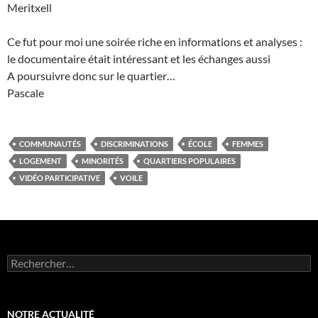
Meritxell
Ce fut pour moi une soirée riche en informations et analyses :
le documentaire était intéressant et les échanges aussi
A poursuivre donc sur le quartier…
Pascale
COMMUNAUTÉS
DISCRIMINATIONS
ÉCOLE
FEMMES
LOGEMENT
MINORITÉS
QUARTIERS POPULAIRES
VIDÉO PARTICIPATIVE
VOILE
Rechercher :
NOTRE ACTUALITÉ