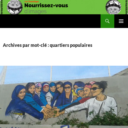
Aller
au
contenu
Recherche
Les Ziconofages
MENU
PRINCI
Archives par mot-clé : quartiers populaires