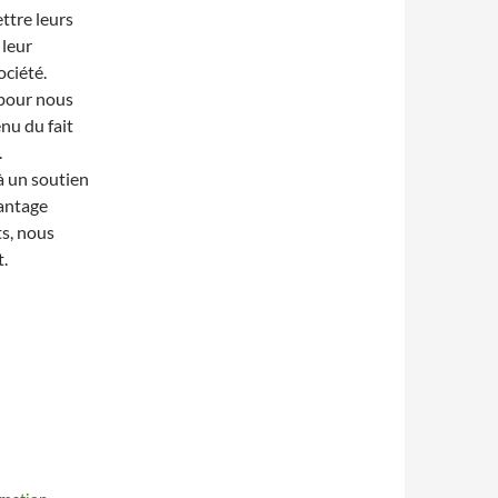
ttre leurs
 leur
ociété.
 pour nous
nu du fait
.
à un soutien
vantage
ts, nous
t.