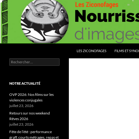
Aller
au
contenu
Recherche
Les Ziconofages
LES ZICONOFAGES
FILMS ET SYNO
Rechercher :
Nourrissez vous d'images
NOTRE ACTUALITÉ
OVP 2026: Nos films sur les
violences conjugales
juillet 23, 2026
Retours sur nos weekend
Rêves 2026
juillet 23, 2026
Fête de l’été : performance
graff, courts métrages, repas et