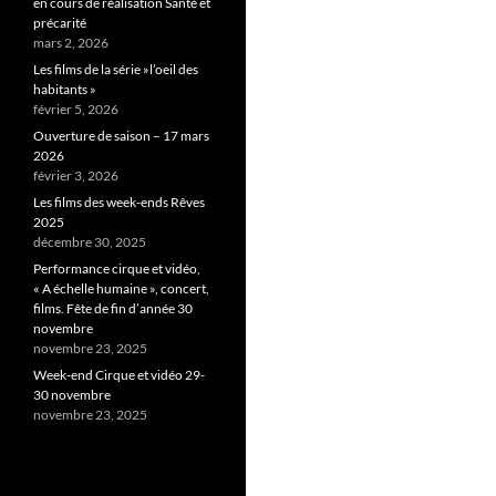
en cours de réalisation Santé et
précarité
mars 2, 2026
Les films de la série »l’oeil des
habitants »
février 5, 2026
Ouverture de saison – 17 mars
2026
février 3, 2026
Les films des week-ends Rêves
2025
décembre 30, 2025
Performance cirque et vidéo,
« A échelle humaine », concert,
films. Fête de fin d’année 30
novembre
novembre 23, 2025
Week-end Cirque et vidéo 29-
30 novembre
novembre 23, 2025