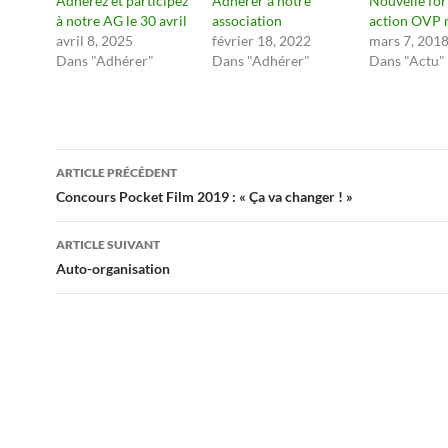
Adhérez et participez
Adhérer à notre
Nouvelle fo
à notre AG le 30 avril
association
action OVP m
avril 8, 2025
février 18, 2022
mars 7, 201
Dans "Adhérer"
Dans "Adhérer"
Dans "Actu"
Navigation
ARTICLE PRÉCÉDENT
des
Concours Pocket Film 2019 : « Ça va changer ! »
articles
ARTICLE SUIVANT
Auto-organisation