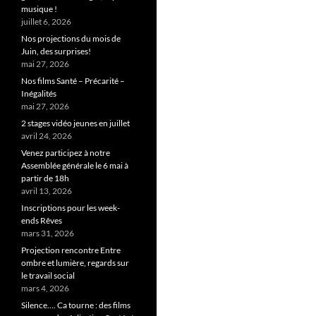
musique !
juillet 6, 2026
Nos projections du mois de
Juin, des surprises!
mai 27, 2026
Nos films Santé – Précarité –
Inégalités
mai 27, 2026
2 stages vidéo jeunes en juillet
avril 24, 2026
Venez participez à notre
Assemblée générale le 6 mai à
partir de 18h
avril 13, 2026
Inscriptions pour les week-
ends Rêves
mars 31, 2026
Projection rencontre Entre
ombre et lumière, regards sur
le travail social
mars 4, 2026
Silence…. Ca tourne : des films