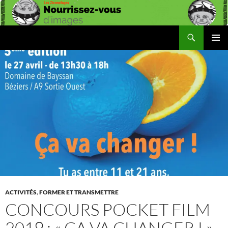
Aller
au
contenu
Recherche
Les Ziconofages
MENU
PRINCI
ACTIVITÉS
,
FORMER ET TRANSMETTRE
CONCOURS POCKET FILM
2019 : « ÇA VA CHANGER ! »