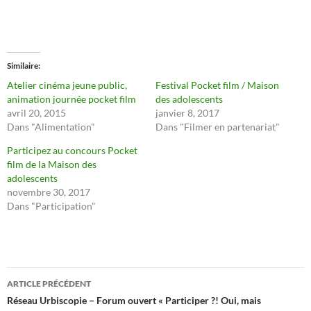
Similaire
Atelier cinéma jeune public,
Festival Pocket film / Maison
animation journée pocket film
des adolescents
avril 20, 2015
janvier 8, 2017
Dans "Alimentation"
Dans "Filmer en partenariat"
Participez au concours Pocket
film de la Maison des
adolescents
novembre 30, 2017
Dans "Participation"
Navigation
ARTICLE PRÉCÉDENT
des
Réseau Urbiscopie – Forum ouvert « Participer ?! Oui, mais