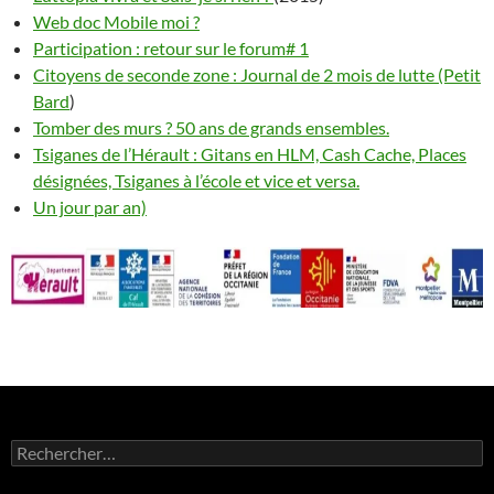
Web doc Mobile moi ?
Participation : retour sur le forum# 1
Citoyens de seconde zone : Journal de 2 mois de lutt
e (Petit
Bard
)
Tomber des murs ? 50 ans de grands ensembles.
Tsiganes de l’Hérault : Gitans en HLM, Cash Cache, Places
désignées, Tsiganes à l’école et vice et versa.
Un jour par an)
Rechercher :