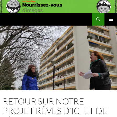
Aller
au
contenu
Recherche
Les Ziconofages
MENU
PRINCI
RETOUR SUR NOTRE
PROJET RÊVES D’ICI ET DE