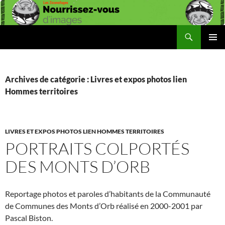
Aller
au
contenu
Recherche
Les Ziconofages
MENU
PRINCI
Archives de catégorie : Livres et expos photos lien
Hommes territoires
LIVRES ET EXPOS PHOTOS LIEN HOMMES TERRITOIRES
PORTRAITS COLPORTÉS
DES MONTS D’ORB
Reportage photos et paroles d’habitants de la Communauté
de Communes des Monts d’Orb réalisé en 2000-2001 par
Pascal Biston.