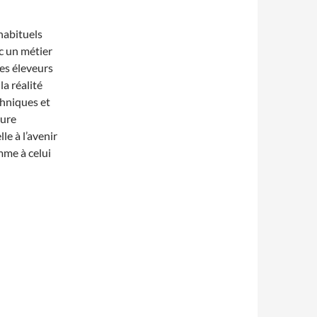
habituels
c un métier
les éleveurs
la réalité
chniques et
ture
le à l’avenir
mme à celui