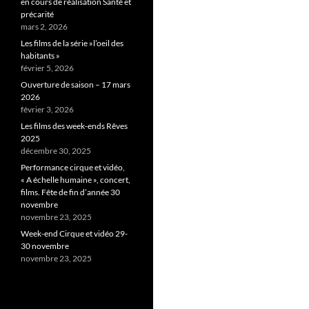
en cours de réalisation Santé et
précarité
mars 2, 2026
Les films de la série »l’oeil des
habitants »
février 5, 2026
Ouverture de saison – 17 mars
2026
février 3, 2026
Les films des week-ends Rêves
2025
décembre 30, 2025
Performance cirque et vidéo,
« A échelle humaine », concert,
films. Fête de fin d’année 30
novembre
novembre 23, 2025
Week-end Cirque et vidéo 29-
30 novembre
novembre 23, 2025