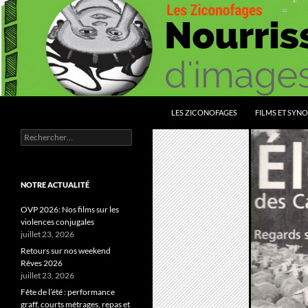
Aller
au
contenu
Recherche
Les Ziconofages
LES ZICONOFAGES
FILMS ET SYNO
Rechercher :
Nourrissez vous d'images
NOTRE ACTUALITÉ
OVP 2026: Nos films sur les
violences conjugales
juillet 23, 2026
Retours sur nos weekend
Rêves 2026
juillet 23, 2026
Fête de l’été : performance
graff, courts métrages, repas et