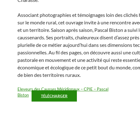
Associant photographies et témoignages loin des clichés 
sur le monde rural, cet ouvrage invite à une rencontre ave
et un territoire. Saison après saison, Pascal Biston a suivi 
caussenards. Ses portraits, chaleureux disent d’assez près 
plurielle de ce métier aujourd’hui dans ses dimensions te
passionnelles. Au fil des pages, on découvre aussi une cul
pastorale en mouvement et une activité qui reste essentiel
économique et écologique de ce petit bout du monde, co
de bien des territoires ruraux.
Eleveurs des Causses Méridionaux – CPIE – Pascal
Biston
TÉLÉCHARGER