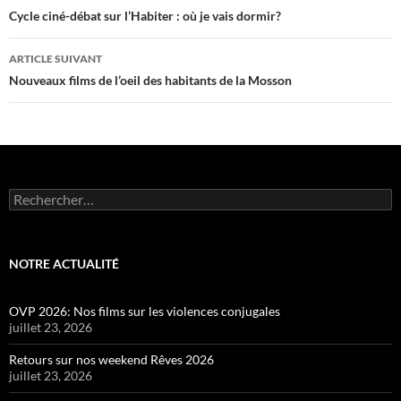
des
Cycle ciné-débat sur l’Habiter : où je vais dormir?
articles
ARTICLE SUIVANT
Nouveaux films de l’oeil des habitants de la Mosson
Rechercher :
NOTRE ACTUALITÉ
OVP 2026: Nos films sur les violences conjugales
juillet 23, 2026
Retours sur nos weekend Rêves 2026
juillet 23, 2026