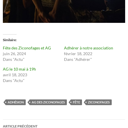
Similaire
Fête des Ziconofages et AG
Adhérer à notre association
juin 26, 2024
février 18, 2022
Dans "Actu"
Dans "Adhérer"
AG le 10 mai à 19h
avril 18, 2023
Dans "Actu"
ADHÉSION
AG DES ZICONOFAGES
FÊTE
ZICONOFAGES
Navigation
ARTICLE PRÉCÉDENT