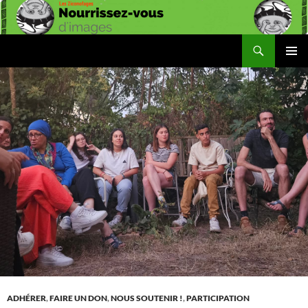
Aller
au
contenu
Recherche
Les Ziconofages
MENU
PRINCI
ADHÉRER
,
FAIRE UN DON
,
NOUS SOUTENIR !
,
PARTICIPATION