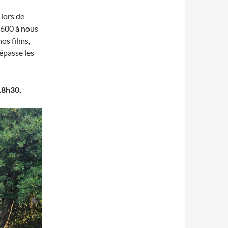
 lors de
 600 à nous
nos films,
épasse les
18h30,