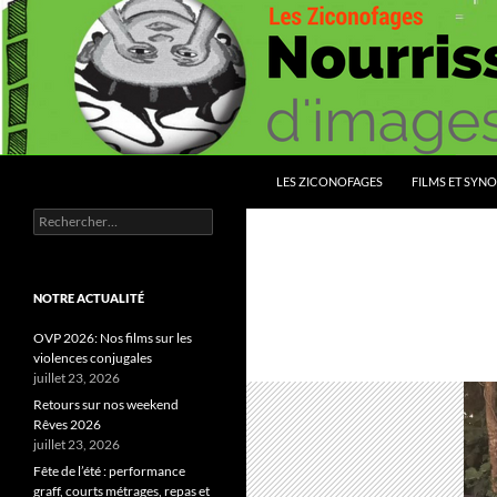
Aller
au
contenu
Recherche
Les Ziconofages
LES ZICONOFAGES
FILMS ET SYNO
Rechercher :
Nourrissez vous d'images
NOTRE ACTUALITÉ
OVP 2026: Nos films sur les
violences conjugales
juillet 23, 2026
Retours sur nos weekend
Rêves 2026
juillet 23, 2026
Fête de l’été : performance
graff, courts métrages, repas et