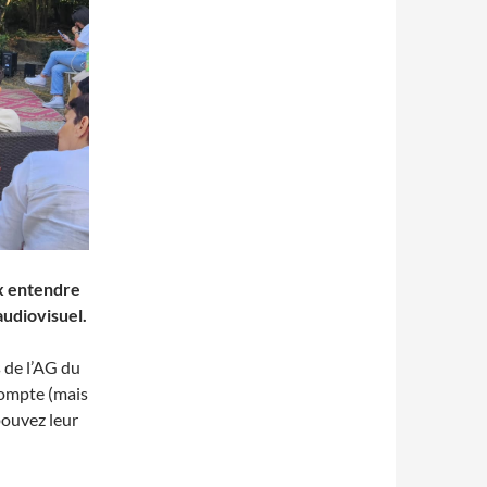
ux entendre
audiovisuel.
 de l’AG du
 compte (mais
pouvez leur