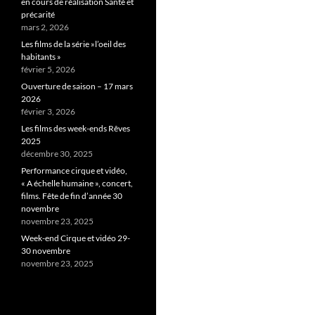
en cours de réalisation Santé et
précarité
mars 2, 2026
Les films de la série »l’oeil des
habitants »
février 5, 2026
Ouverture de saison – 17 mars
2026
février 3, 2026
Les films des week-ends Rêves
2025
décembre 30, 2025
Performance cirque et vidéo,
« A échelle humaine », concert,
films. Fête de fin d’année 30
novembre
novembre 23, 2025
Week-end Cirque et vidéo 29-
30 novembre
novembre 23, 2025