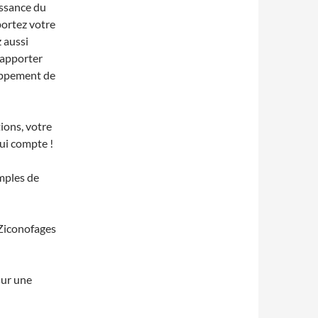
issance du
portez votre
 aussi
, apporter
oppement de
ions, votre
ui compte !
mples de
 Ziconofages
 sur une