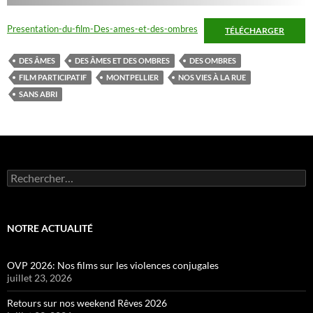
Presentation-du-film-Des-ames-et-des-ombres
TÉLÉCHARGER
DES ÂMES
DES ÂMES ET DES OMBRES
DES OMBRES
FILM PARTICIPATIF
MONTPELLIER
NOS VIES À LA RUE
SANS ABRI
Rechercher :
NOTRE ACTUALITÉ
OVP 2026: Nos films sur les violences conjugales
juillet 23, 2026
Retours sur nos weekend Rêves 2026