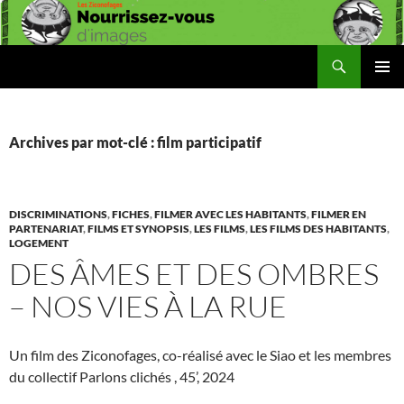
Aller
au
contenu
Recherche
Les Ziconofages
MENU
PRINCI
Archives par mot-clé : film participatif
DISCRIMINATIONS
,
FICHES
,
FILMER AVEC LES HABITANTS
,
FILMER EN
PARTENARIAT
,
FILMS ET SYNOPSIS
,
LES FILMS
,
LES FILMS DES HABITANTS
,
LOGEMENT
DES ÂMES ET DES OMBRES
– NOS VIES À LA RUE
Un film des Ziconofages, co-réalisé avec le Siao et les membres
du collectif Parlons clichés , 45’, 2024