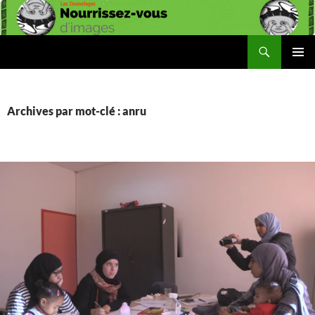
Aller
au
contenu
Recherche
Les Ziconofages
MENU
PRINCI
Archives par mot-clé : anru