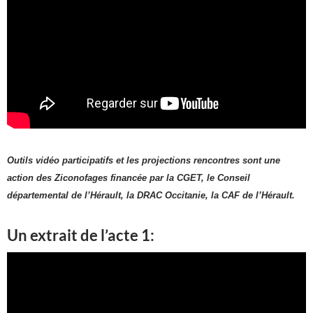
O
utils vidéo participatifs
et les projections rencontres sont une
action de
s
Ziconofages financée par la
CGET
, le
Conseil
d
épartement
al
de l’Hérault, la DRAC
Occitanie
, la CAF de l’Hérault.
Un extrait de l’acte 1: