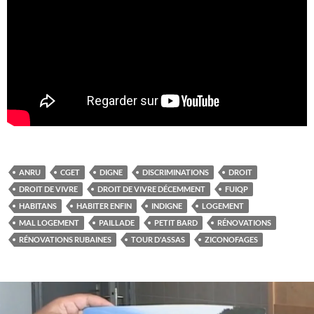
ANRU
CGET
DIGNE
DISCRIMINATIONS
DROIT
DROIT DE VIVRE
DROIT DE VIVRE DÉCEMMENT
FUIQP
HABITANS
HABITER ENFIN
INDIGNE
LOGEMENT
MAL LOGEMENT
PAILLADE
PETIT BARD
RÉNOVATIONS
RÉNOVATIONS RUBAINES
TOUR D'ASSAS
ZICONOFAGES