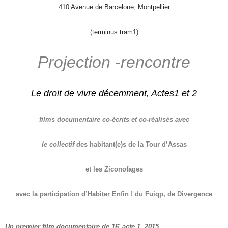
410 Avenue de Barcelone, Montpellier
(terminus tram1)
Projection -rencontre
Le droit de vivre décemment,
Acte
s
1 et 2
films documentaire co-écrits et co-réalisés avec
le collectif d
es habitant
(
e
)
s de la Tour d’
A
ssas
et les Ziconofages
avec la participation d’Habiter Enfin ! du Fuiqp, de Divergence
Un
premier film
d
ocumentaire d
e 16′,
acte 1, 2015.