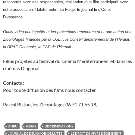
rencontres avec des responsables, réalisation d’un film participatif avec
notre association, Habiter enfin !Le Fuiqp,
l
e journal le
d
‘Oc
et
Divergence.
O
utils vidéo participatifs
et les projections rencontres sont une action de
s
Ziconofages financée par la
CGET
, le
Conseil d
épartement
al
de l’Hérault,
la DRAC
Occitanie
, la CAF de l’Hérault.
Films projetés au festival du cinéma Méditerranéen, et dans les
cinémas Diagonal
Contacts :
Pour toute diffusion des films nous contacter
Pascal Biston, les Ziconofages 06 71 71 65 18,
ANRU
ASSAS
DISCRIMINATIONS
JOURNAL DE DEUX MOIS DE LUTTE
LE DROIT DE VIVRE DÉCEMMENT