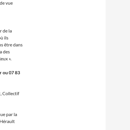
 de vue
r de la
ù ils
ns être dans
ra des
jeux ».
r ou 07 83
, Collectif
ue par la
’Hérault