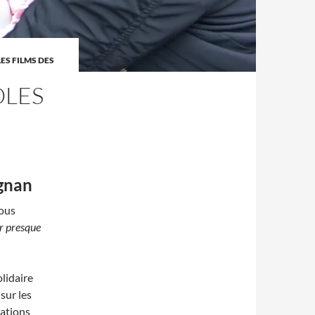
LES FILMS DES
OLES
ignan
nous
r presque
olidaire
sur les
iations