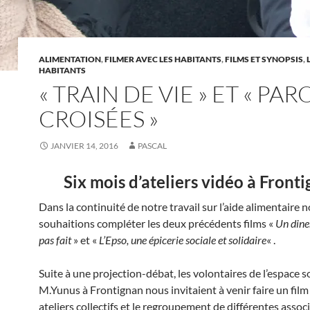
ALIMENTATION
,
FILMER AVEC LES HABITANTS
,
FILMS ET SYNOPSIS
,
HABITANTS
« TRAIN DE VIE » ET « PAR
CROISÉES »
JANVIER 14, 2016
PASCAL
Six mois d’ateliers vidéo à Front
Dans la continuité de notre travail sur l’aide alimentaire 
souhaitions compléter les deux précédents films «
Un dine
pas fait
» et «
L’Epso, une épicerie sociale et solidaire
« .
Suite à une projection-débat, les volontaires de l’espace s
M.Yunus à Frontignan nous invitaient à venir faire un film 
ateliers collectifs et le regroupement de différentes assoc