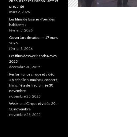
en cours de réalisation Santé et
précarité
mars 2, 2026
Les films de la série »l’oeil des
habitants »
février 5, 2026
Ouverture de saison – 17 mars
2026
février 3, 2026
Les films des week-ends Rêves
2025
décembre 30, 2025
Performance cirque et vidéo,
« A échelle humaine », concert,
films. Fête de fin d’année 30
novembre
novembre 23, 2025
Week-end Cirque et vidéo 29-
30 novembre
novembre 23, 2025