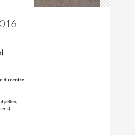
016
l
le du centre
pellier,
ssens
).