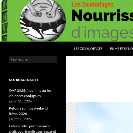
Aller
au
contenu
Recherche
Les Ziconofages
LES ZICONOFAGES
FILMS ET SYNO
Rechercher :
Nourrissez vous d'images
NOTRE ACTUALITÉ
OVP 2026: Nos films sur les
violences conjugales
juillet 23, 2026
Retours sur nos weekend
Rêves 2026
juillet 23, 2026
Fête de l’été : performance
graff, courts métrages, repas et