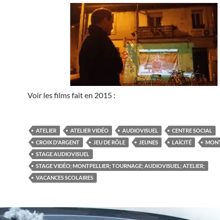
Voir les films fait en 2015 :
ATELIER
ATELIER VIDÉO
AUDIOVISUEL
CENTRE SOCIAL
CROIX D'ARGENT
JEU DE RÔLE
JEUNES
LAÏCITÉ
MONT
STAGE AUDIOVISUEL
STAGE VIDÉO; MONTPELLIER; TOURNAGE; AUDIOVISUEL; ATELIER;
VACANCES SCOLAIRES