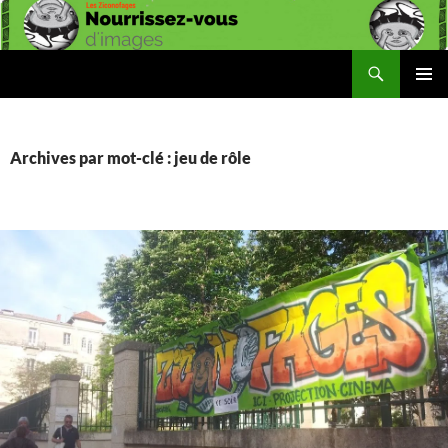
Aller
au
contenu
Recherche
Les Ziconofages
MENU
PRINCI
Archives par mot-clé : jeu de rôle