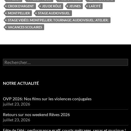
CROIX D'ARGENT
JEU DE RÔLE
JEUNES
LAÏCITÉ
MONTPELLIER
STAGE AUDIOVISUEL
STAGE VIDÉO; MONTPELLIER; TOURNAGE; AUDIOVISUEL; ATELIER;
VACANCES SCOLAIRES
Rechercher :
NOTRE ACTUALITÉ
OVP 2026: Nos films sur les violences conjugales
juillet 23, 2026
Retours sur nos weekend Rêves 2026
juillet 23, 2026
Fête de l’été : performance graff, courts métrages, repas et musique !