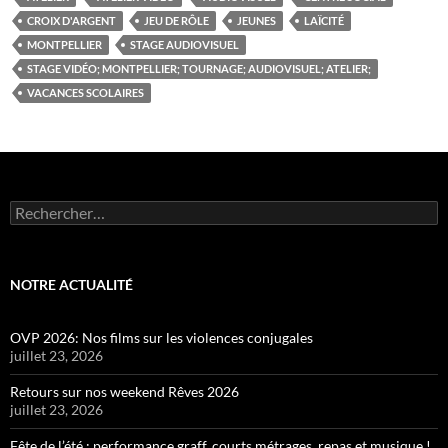
CROIX D'ARGENT
JEU DE RÔLE
JEUNES
LAÏCITÉ
MONTPELLIER
STAGE AUDIOVISUEL
STAGE VIDÉO; MONTPELLIER; TOURNAGE; AUDIOVISUEL; ATELIER;
VACANCES SCOLAIRES
Rechercher :
NOTRE ACTUALITÉ
OVP 2026: Nos films sur les violences conjugales
juillet 23, 2026
Retours sur nos weekend Rêves 2026
juillet 23, 2026
Fête de l’été : performance graff, courts métrages, repas et musique !