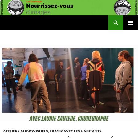
Aller
au
contenu
Recherche
Les Ziconofages
MENU
PRINCI
ATELIERS AUDIOVISUELS
,
FILMER AVEC LES HABITANTS