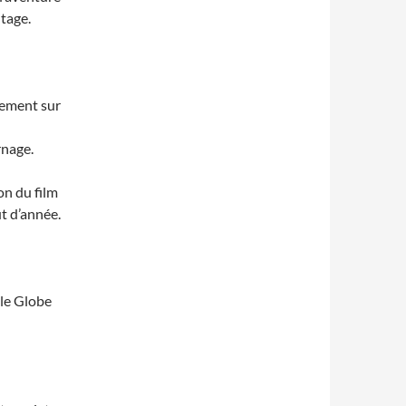
tage.
lement sur
rnage.
on du film
t d’année.
 le Globe