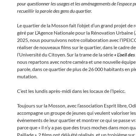
pour questionner les usages et les aménagements de l’espace p
recueillir la parole
des gens du quartier
.
Le quartier de la Mosson fait l’objet d’un grand projet de
géré par L’Agence Nationale pour la Rénovation Urbaine
2025, nous poursuivons notre collaboration avec l’IPEIC
réaliser de nouveaux films sur le quartier, dans le cadre de
l’Université du Citoyen. Sur la trame de la série
« L’oeil de
nous repartons avec notre caméra et une nouvelle équipe 
parole, dans ce quartier de plus de 26 000 habitants en pl
mutation.
C’est les lundis après-midi dans les locaux de l’Ipeicc.
Toujours sur la Mosson, avec l’association Esprit libre, Odi
accompagne un groupe de jeunes qui veulent valoriser les
événements de leur quartier et montrer ce qui se passe v
parce que « il n’y a pas que des trucs moches dans mon qua
Paillade ». 2 films ont déjà été réalisés, et un troisième sur