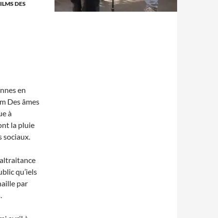
FILMS DES
onnes en
film Des âmes
ue à
nt la pluie
s sociaux.
maltraitance
blic qu’iels
aille par
.