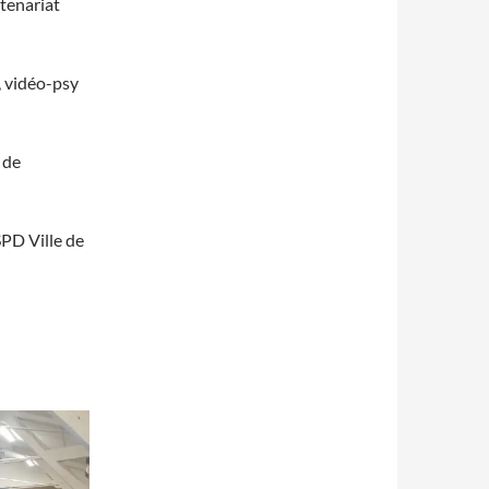
tenariat
, vidéo-psy
 de
SPD Ville de