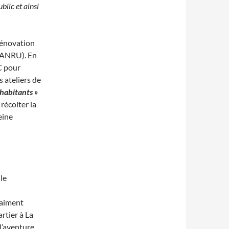
ublic et
ainsi
 rénovation
 (ANRU). En
C pour
s ateliers de
s habitants »
récolter la
eine
le
raiment
rtier à La
 l’aventure