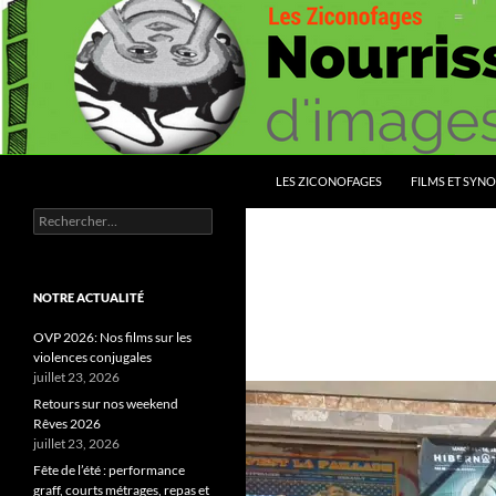
Aller
au
contenu
Recherche
Les Ziconofages
LES ZICONOFAGES
FILMS ET SYNO
Rechercher :
Nourrissez vous d'images
NOTRE ACTUALITÉ
OVP 2026: Nos films sur les
violences conjugales
juillet 23, 2026
Retours sur nos weekend
Rêves 2026
juillet 23, 2026
Fête de l’été : performance
graff, courts métrages, repas et