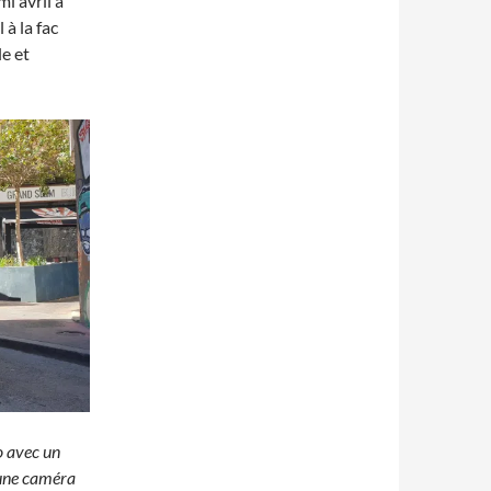
i avril à
 à la fac
e et
o avec un
 une caméra