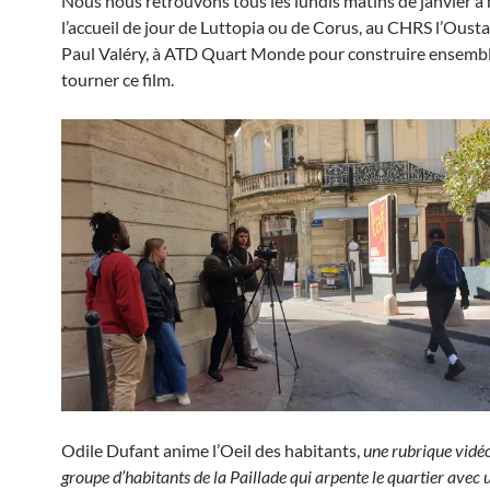
Nous nous retrouvons tous les lundis matins de janvier à m
l’accueil de jour de Luttopia ou de Corus, au CHRS l’Oustal
Paul Valéry, à ATD Quart Monde pour construire ensembl
tourner ce film.
Odile Dufant anime l’Oeil des habitants,
une rubrique vidé
groupe d’habitants
de la Paillade
qui
arpent
e
le quartier avec