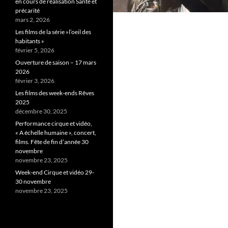
en cours de réalisation Santé et
précarité
mars 2, 2026
Les films de la série »l’oeil des
habitants »
février 5, 2026
Ouverture de saison – 17 mars
2026
février 3, 2026
Les films des week-ends Rêves
2025
décembre 30, 2025
Performance cirque et vidéo,
« A échelle humaine », concert,
films. Fête de fin d’année 30
novembre
novembre 23, 2025
Week-end Cirque et vidéo 29-
30 novembre
novembre 23, 2025