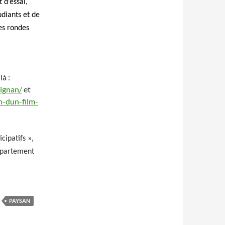
 d’essai,
udiants et de
les rondes
là :
tignan/
et
n-dun-film-
cipatifs »,
Département
PAYSAN