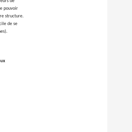
ieurs de
de pouvoir
re structure.
cile de se
es).
aux