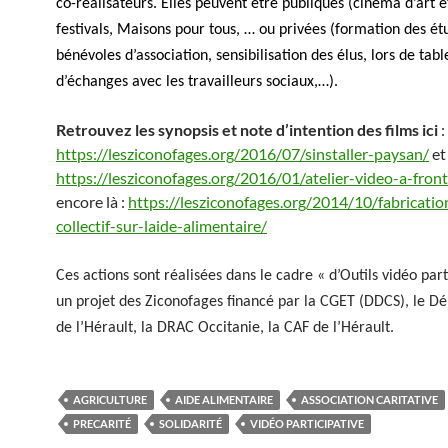
co-réalisateurs. Elles peuvent être publiques (cinéma d’art et
festivals, Maisons pour tous, … ou privées (formation des ét
bénévoles d’association, sensibilisation des élus, lors de tab
d’échanges avec les travailleurs sociaux,…).
Retrouvez les synopsis et note d’intention des films ici
:
https://lesziconofages.org/2016/07/sinstaller-paysan/
et 
https://lesziconofages.org/2016/01/atelier-video-a-fron
encore là :
https://lesziconofages.org/2014/10/fabricatio
collectif-sur-laide-alimentaire/
Ces actions sont réalisées dans le cadre « d’Outils vidéo parti
un projet des Ziconofages financé par la CGET (DDCS), le 
de l’Hérault, la DRAC Occitanie, la CAF de l’Hérault.
AGRICULTURE
AIDE ALIMENTAIRE
ASSOCIATION CARITATIVE
PRECARITÉ
SOLIDARITÉ
VIDÉO PARTICIPATIVE