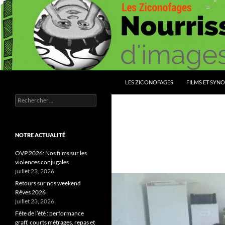
Aller
au
contenu
Recherche
Les Ziconofages
LES ZICONOFAGES
FILMS ET SYNO
Rechercher :
Nourrissez vous d'images
NOTRE ACTUALITÉ
OVP 2026: Nos films sur les
violences conjugales
juillet 23, 2026
Retours sur nos weekend
Rêves 2026
juillet 23, 2026
Fête de l’été : performance
graff, courts métrages, repas et