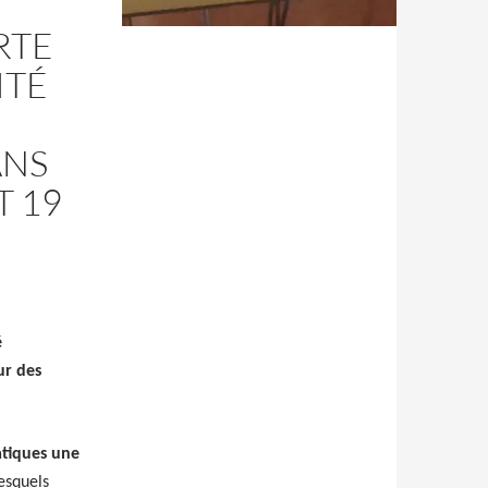
RTE
ITÉ
ANS
T 19
é
ur des
tiques une
esquels