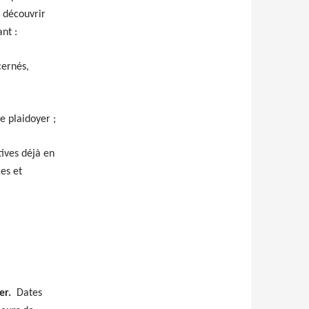
s découvrir
nt :
cernés,
e plaidoyer ;
tives déjà en
ces et
er.
Dates