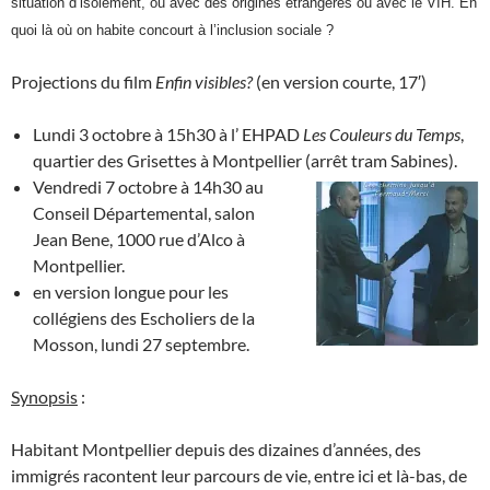
situation d’isolement, ou avec des origines étrangères ou avec le VIH. En
quoi là où on habite concourt à l’inclusion sociale ?
Projections du film
Enfin visibles?
(en version courte, 17′)
Lundi 3 octobre à 15h30 à l’ EHPAD
Les Couleurs du Temps
,
quartier des Grisettes à Montpellier (arrêt tram Sabines)
.
Vendredi 7 octobre à 14h30 au
Conseil Départemental, salon
Jean Bene, 1000 rue d’Alco à
Montpellier.
en version longue pour les
collégiens des Escholiers de la
Mosson, lundi 27 septembre.
Synopsis
:
Habitant Montpellier depuis des dizaines d’années, des
immigrés racontent leur parcours de vie, entre ici et là-bas, de