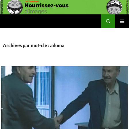
Aller
au
contenu
Recherche
Les Ziconofages
MENU
PRINCI
Archives par mot-clé : adoma