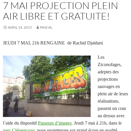
7 MAI PROJECTION PLEIN
AIR LIBRE ET GRATUITE!
AVRIL 14, 2015
PASCAL
JEUDI 7 MAI, 21h RENGAINE de Rachid Djaïdani
Les
Ziconofages,
adeptes des
projections
sauvages en
plein air de leurs
réalisations,
passent un cran
au dessus avec
l’aide du dispositif
Passeurs d’images
. Jeudi 7 mai à 21h, dans le
parc Clémenceau
, nous projetterons sur grand écran en qualité