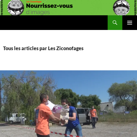
Aller
au
contenu
Recherche
Les Ziconofages
MENU
PRINCI
Tous les articles par Les Ziconofages