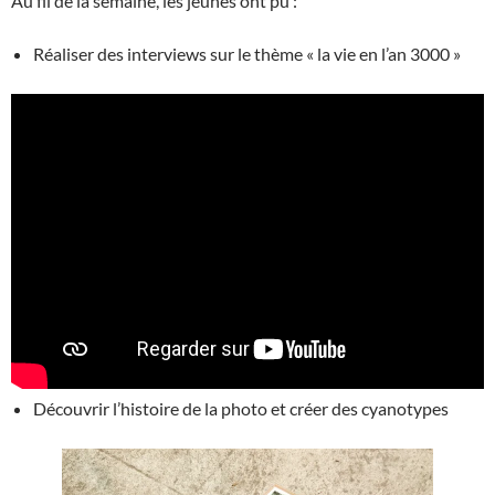
Au fil de la semaine, les jeunes ont pu :
Réaliser des interviews sur le thème « la vie en l’an 3000 »
Découvrir l’histoire de la photo et créer des cyanotypes