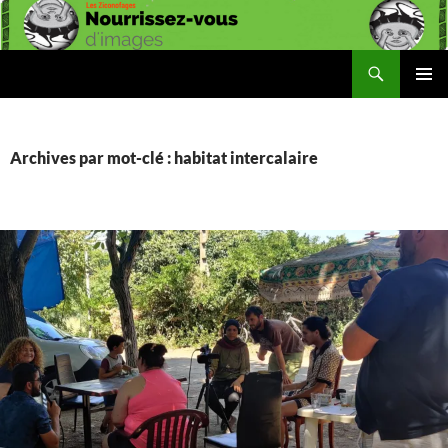
Aller
au
contenu
Recherche
Les Ziconofages
MENU
PRINCI
Archives par mot-clé : habitat intercalaire