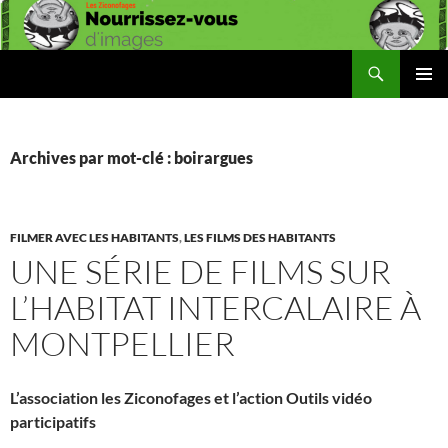
Aller
au
contenu
Recherche
Les Ziconofages
MENU
PRINCI
Archives par mot-clé : boirargues
FILMER AVEC LES HABITANTS
,
LES FILMS DES HABITANTS
UNE SÉRIE DE FILMS SUR
L’HABITAT INTERCALAIRE À
MONTPELLIER
L’association les Ziconofages et l’action Outils vidéo
participatifs