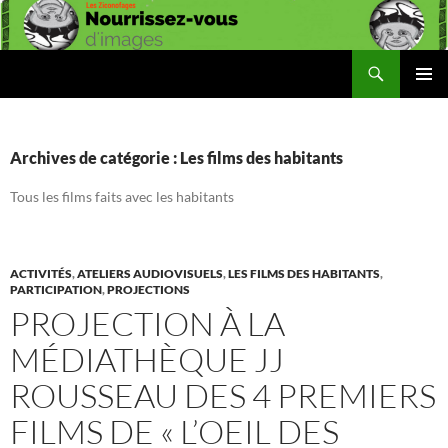
Aller
au
contenu
Recherche
Les Ziconofages
MENU
PRINCI
Archives de catégorie : Les films des habitants
Tous les films faits avec les habitants
ACTIVITÉS
,
ATELIERS AUDIOVISUELS
,
LES FILMS DES HABITANTS
,
PARTICIPATION
,
PROJECTIONS
PROJECTION À LA
MÉDIATHÈQUE JJ
ROUSSEAU DES 4 PREMIERS
FILMS DE « L’OEIL DES