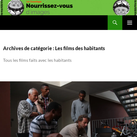
Aller
au
contenu
Recherche
Les Ziconofages
MENU
PRINCI
Archives de catégorie : Les films des habitants
Tous les films faits avec les habitants