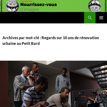
Aller
au
contenu
Recherche
Les Ziconofages
MENU
PRINCI
Archives par mot-clé : Regards sur 10 ans de rénovation
urbaine au Petit Bard