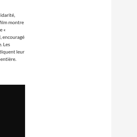
idarité,
 film montre
e «
l, encouragé
e. Les
diquent leur
 entière.