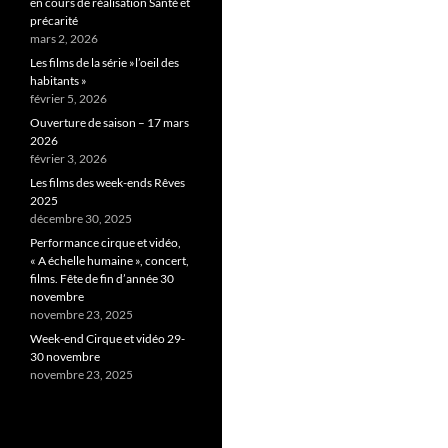
en cours de réalisation Santé et
précarité
mars 2, 2026
Les films de la série »l’oeil des
habitants »
février 5, 2026
Ouverture de saison – 17 mars
2026
février 3, 2026
Les films des week-ends Rêves
2025
décembre 30, 2025
Performance cirque et vidéo,
« A échelle humaine », concert,
films. Fête de fin d’année 30
novembre
novembre 23, 2025
Week-end Cirque et vidéo 29-
30 novembre
novembre 23, 2025