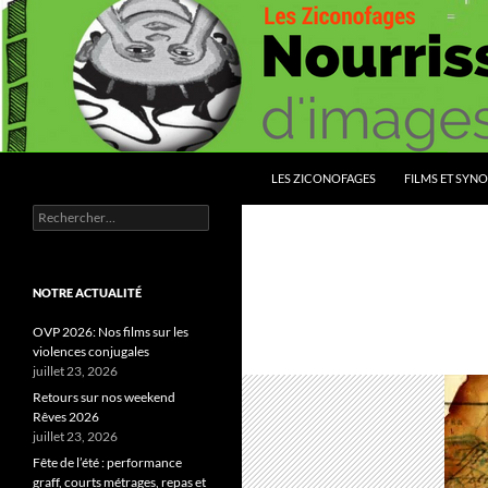
Aller
au
contenu
Recherche
Les Ziconofages
LES ZICONOFAGES
FILMS ET SYNO
Rechercher :
Nourrissez vous d'images
NOTRE ACTUALITÉ
OVP 2026: Nos films sur les
violences conjugales
juillet 23, 2026
Retours sur nos weekend
Rêves 2026
juillet 23, 2026
Fête de l’été : performance
graff, courts métrages, repas et