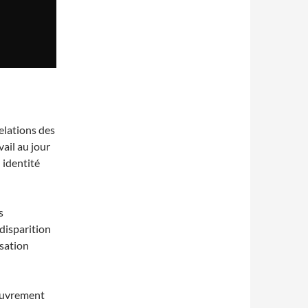
elations des
vail au jour
n identité
s
disparition
isation
oeuvrement