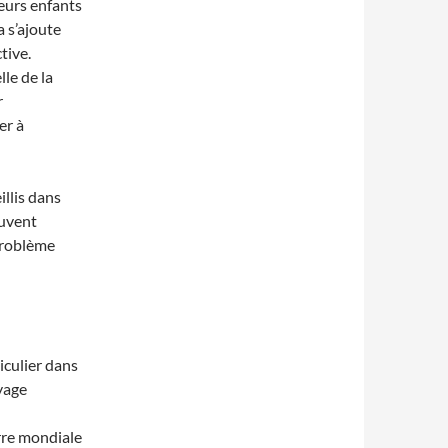
leurs enfants
a s’ajoute
tive.
le de la
r
er à
llis dans
ouvent
problème
iculier dans
oyage
rre mondiale