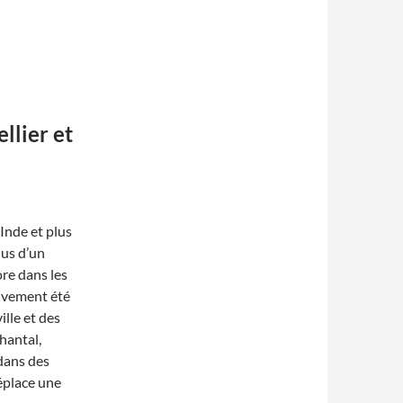
llier et
Inde et plus
lus d’un
ore dans les
sivement été
lle et des
hantal,
 dans des
déplace une