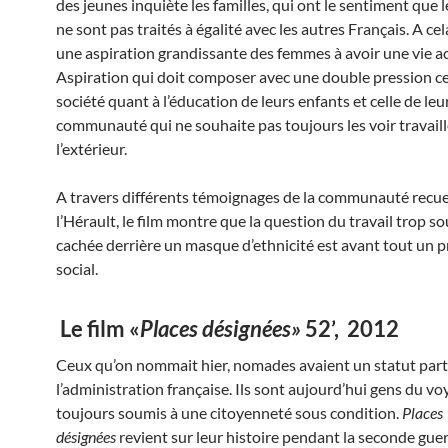
des jeunes inquiète les familles, qui ont le sentiment que 
ne sont pas traités à égalité avec les autres Français. A cel
une aspiration grandissante des femmes à avoir une vie ac
Aspiration qui doit composer avec une double pression cel
société quant à l’éducation de leurs enfants et celle de leu
communauté qui ne souhaite pas toujours les voir travaill
l’extérieur.
A travers différents témoignages de la communauté recuei
l’Hérault, le film montre que la question du travail trop s
cachée derrière un masque d’ethnicité est avant tout un 
social.
Le film «
Places désignées»
52’, 2012
Ceux qu’on nommait hier, nomades avaient un statut part
l’administration française. Ils sont aujourd’hui gens du v
toujours soumis à une citoyenneté sous condition.
Places
désignées
revient sur leur histoire pendant la seconde gue