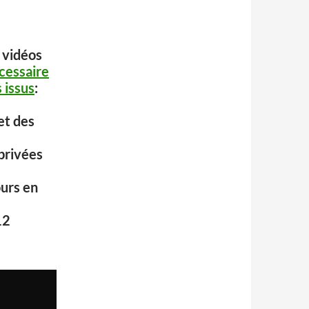
 vidéos
cessaire
 issus
:
et des
 privées
ours en
12