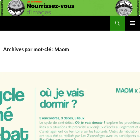
Aller
au
contenu
Recherche
Les Ziconofages
MENU
PRINCI
Archives par mot-clé : Maom