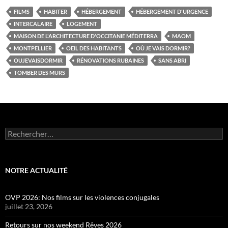
FILMS
HABITER
HÉBERGEMENT
HÉBERGEMENT D'URGENCE
INTERCALAIRE
LOGEMENT
MAISON DE L'ARCHITECTURE D'OCCITANIE MÉDITERRA
MAOM
MONTPELLIER
OEIL DES HABITANTS
OÙ JE VAIS DORMIR?
OUJEVAISDORMIR
RÉNOVATIONS RUBAINES
SANS ABRI
TOMBER DES MURS
Rechercher :
NOTRE ACTUALITÉ
OVP 2026: Nos films sur les violences conjugales
juillet 23, 2026
Retours sur nos weekend Rêves 2026