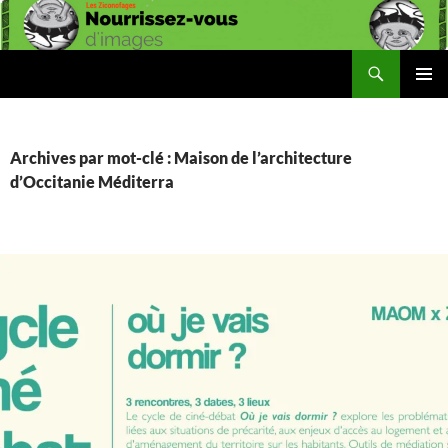
Aller
au
contenu
Recherche
Les Ziconofages
MENU
PRINCI
Archives par mot-clé : Maison de l’architecture
d’Occitanie Méditerra