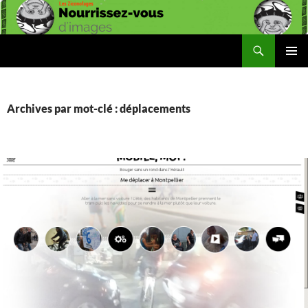
Aller
au
contenu
Recherche
Les Ziconofages
MENU
PRINCI
Archives par mot-clé : déplacements