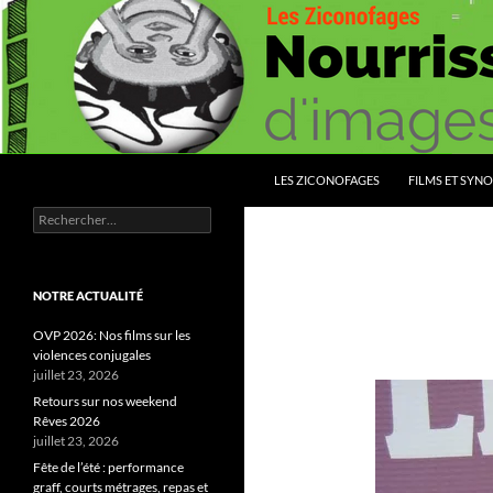
Aller
au
contenu
Recherche
Les Ziconofages
LES ZICONOFAGES
FILMS ET SYNO
Rechercher :
Nourrissez vous d'images
NOTRE ACTUALITÉ
OVP 2026: Nos films sur les
violences conjugales
juillet 23, 2026
Retours sur nos weekend
Rêves 2026
juillet 23, 2026
Fête de l’été : performance
graff, courts métrages, repas et