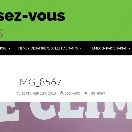
PSIS
FILMER, DÉBATTRE AVEC LES HABITANTS
FILMER EN PARTENARIAT
IMG_8567
SEPTEMBRE 29, 2015
800 × 600
IMG_8567