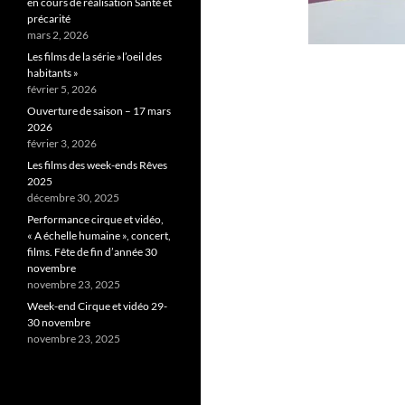
en cours de réalisation Santé et
précarité
mars 2, 2026
Les films de la série »l’oeil des
habitants »
février 5, 2026
Ouverture de saison – 17 mars
2026
février 3, 2026
Les films des week-ends Rêves
2025
décembre 30, 2025
Performance cirque et vidéo,
« A échelle humaine », concert,
films. Fête de fin d’année 30
novembre
novembre 23, 2025
Week-end Cirque et vidéo 29-
30 novembre
novembre 23, 2025