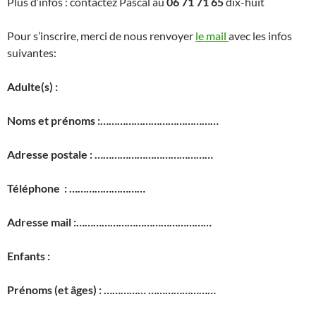
Plus d’infos : contactez Pascal au
06 71 71 65
dix-huit
Pour s’inscrire, merci de nous renvoyer
le mail
avec les infos
suivantes:
Adulte(s) :
Noms et prénoms :……………………………………
Adresse postale : ……………………………………
Téléphone : ………………………
Adresse mail :…………………………………………
Enfants :
Prénoms (et âges) : …………… ……………………