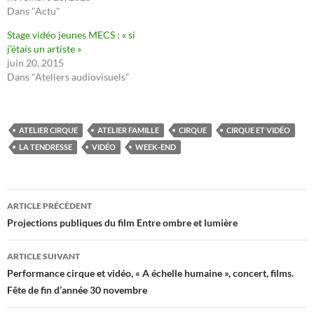
Dans "Actu"
Stage vidéo jeunes MECS : « si
j’étais un artiste »
juin 20, 2015
Dans "Ateliers audiovisuels"
ATELIER CIRQUE
ATELIER FAMILLE
CIRQUE
CIRQUE ET VIDÉO
LA TENDRESSE
VIDÉO
WEEK-END
Navigation
ARTICLE PRÉCÉDENT
des
Projections publiques du film Entre ombre et lumière
articles
ARTICLE SUIVANT
Performance cirque et vidéo, « A échelle humaine », concert, films.
Fête de fin d’année 30 novembre