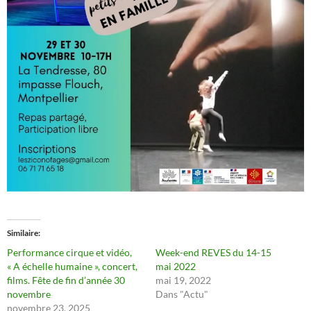
Similaire
Performance cirque et vidéo,
Week-end REVES du 14-15
« A échelle humaine », concert,
mai 2022
films. Fête de fin d’année 30
mai 19, 2022
novembre
Dans "Actu"
novembre 23, 2025