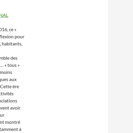
NAL
16, ce «
éflexion pour
, habitants,
emble des
… « tous »
u moins
iques aux
 Cette ère
ctivités
sociations
uvent avoir
sur
ont montré
notamment à