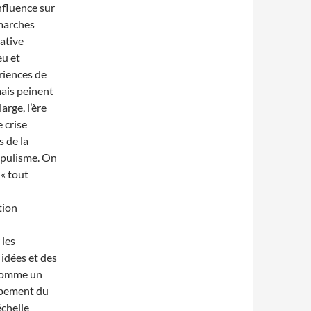
influence sur
émarches
iative
eu et
riences de
mais peinent
arge, l’ère
 crise
s de la
populisme. On
« tout
tion
 les
 idées et des
 comme un
oppement du
échelle