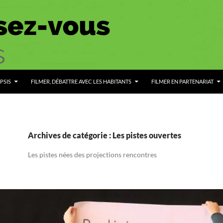
PSIS
FILMER, DÉBATTRE AVEC LES HABITANTS
FILMER EN PARTENARIAT
Archives de catégorie : Les pistes ouvertes
Les pistes nées des projections rencontres