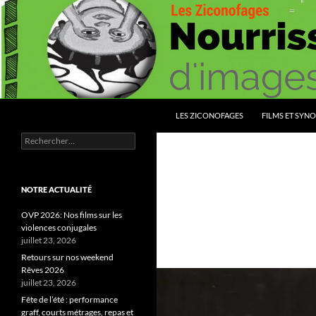
Aller
au
contenu
Recherche
Les Ziconofages
LES ZICONOFAGES
FILMS ET SYNO
Rechercher :
Nourrissez vous d'images
NOTRE ACTUALITÉ
OVP 2026: Nos films sur les
violences conjugales
juillet 23, 2026
Retours sur nos weekend
Rêves 2026
juillet 23, 2026
Fête de l’été : performance
graff, courts métrages, repas et