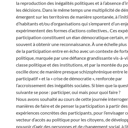
la reproduction des inégalités politiques et à l’absence d’
les décisions. Dans le même temps une multiplicité de d
émergent sur les territoires de manière spontanée, à l’init
d’habitants et/ou d’organisations qui s’emparent d’un enj
expérimentent des formes d’actions collectives.. Ces expé
participation constituent un élan démocratique certain, 
souvent à obtenir une reconnaissance. À une échelle plus l
de la participation entre en écho avec un contexte de forte
politique, marquée par une défiance grandissante vis-à-vi
classe politique et des institutions, et par la montée du 
oscille donc de manière presque schizophrénique entre le 
participatif » et la « crise de démocratie », renforcée par
l’accroissement des inégalités sociales. Si bien que la ques
suivante se pose : participer, oui mais pour quoi faire ?
Nous avons souhaité au cours de cette journée interroger
manières de faire et de penser la participation à partir des
expériences concrètes des participants, pour l’envisager
vecteur d‘accès au politique pour les citoyens, de dével
pouvoir d’agir des personnes et de changement social, à l’