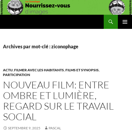
Aller
au
contenu
Recherche
Les Ziconofages
MENU
PRINCI
Archives par mot-clé : ziconophage
ACTU
,
FILMER AVEC LES HABITANTS
,
FILMS ET SYNOPSIS
,
PARTICIPATION
NOUVEAU FILM: ENTRE
OMBRE ET LUMIÈRE,
REGARD SUR LE TRAVAIL
SOCIAL
SEPTEMBRE 9, 2025
PASCAL