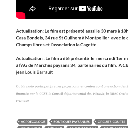
Actualisation: Le film est présenté aussi le 30 mars à 18h
Casa Bondels, 34 rue St Guilhem à Montpellier avec le c
Champs libres et l’association la Cagette.
Actualisation : Le film a été présenté le mercredi 1er 
à l’AG de Marchés paysans 34, partenaires du film. A Cl
jean Louis Barrault
O
utils vidéo participatifs
et les projections rencontres sont une action de
s
financée par l
e
CGET
, le
Conseil d
épartement
al
de l’Hérault, la DRAC
Occit
l’Hérault.
AGROÉCOLOGIE
BOUTIQUES PAYSANNES
CIRCUITS-COURTS