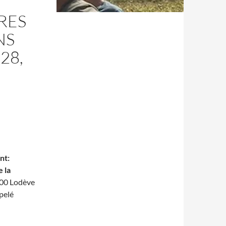
RES
NS
28,
nt:
e la
700 Lodève
ppelé