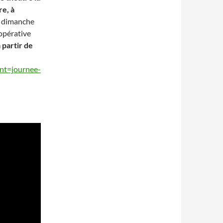
re, à
t dimanche
oopérative
 partir de
ent=journee-