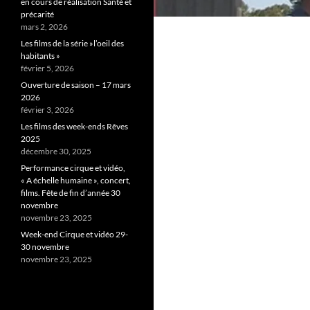
en cours de réalisation Santé et
précarité
mars 2, 2026
Les films de la série »l’oeil des
habitants »
février 5, 2026
Ouverture de saison – 17 mars
2026
février 3, 2026
Les films des week-ends Rêves
2025
décembre 30, 2025
Performance cirque et vidéo,
« A échelle humaine », concert,
films. Fête de fin d’année 30
novembre
novembre 23, 2025
Week-end Cirque et vidéo 29-
30 novembre
novembre 23, 2025