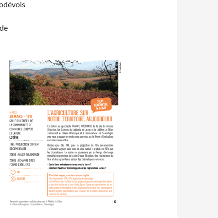
odévois
 de