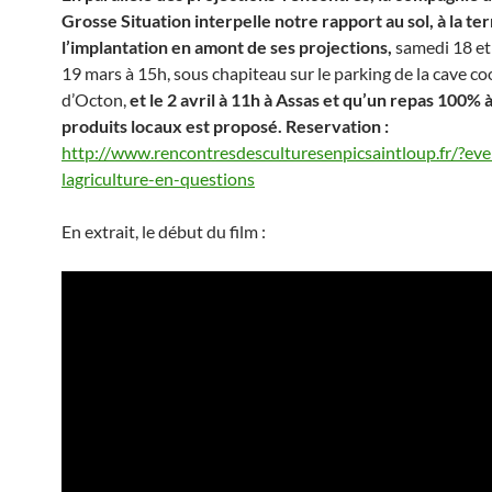
Grosse Situation interpelle notre rapport au sol, à la ter
l’implantation en amont de ses projections,
samedi 18 e
19 mars à 15h, sous chapiteau sur le parking de la cave c
d’Octon,
et le 2 avril à 11h à Assas et qu’un repas 100% à
produits locaux est proposé. Reservation :
http://www.rencontresdesculturesenpicsaintloup.fr/?ev
lagriculture-en-questions
En extrait, le début du film :