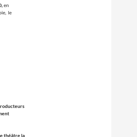
0,
en
ie, le
 producteurs
ement
e théâtre la