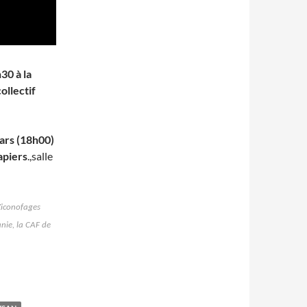
30 à la
ollectif
mars (18h00)
apiers
.,salle
Ziconofages
anie
, la CAF de