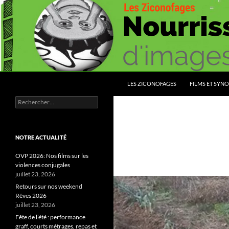
Aller
au
contenu
Recherche
Les Ziconofages
LES ZICONOFAGES
FILMS ET SYNO
Rechercher :
Nourrissez vous d'images
NOTRE ACTUALITÉ
OVP 2026: Nos films sur les
violences conjugales
juillet 23, 2026
Retours sur nos weekend
Rêves 2026
juillet 23, 2026
Fête de l’été : performance
graff, courts métrages, repas et