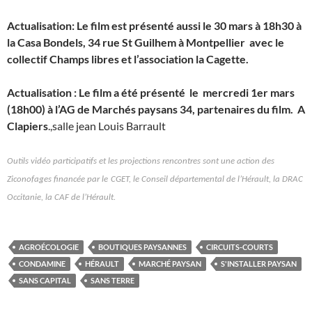
Actualisation: Le film est présenté aussi le 30 mars à 18h30 à
la Casa Bondels, 34 rue St Guilhem à Montpellier avec le
collectif Champs libres et l’association la Cagette.
Actualisation : Le film a été présenté le mercredi 1er mars
(18h00) à l’AG de Marchés paysans 34, partenaires du film. A
Clapiers
.,salle jean Louis Barrault
O
utils vidéo participatifs
et les projections rencontres sont une action de
s
Ziconofages financée par l
e
CGET
, le
Conseil d
épartement
al
de l’Hérault, la DRAC
Occitanie
, la CAF de l’Hérault.
AGROÉCOLOGIE
BOUTIQUES PAYSANNES
CIRCUITS-COURTS
CONDAMINE
HÉRAULT
MARCHÉ PAYSAN
S'INSTALLER PAYSAN
SANS CAPITAL
SANS TERRE