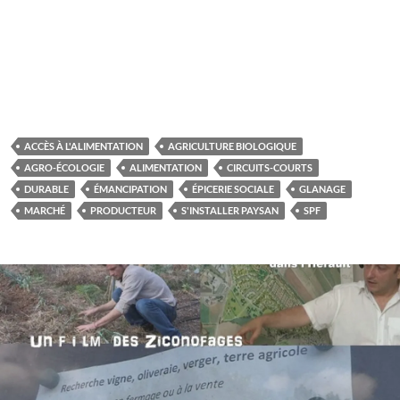
ACCÈS À L'ALIMENTATION
AGRICULTURE BIOLOGIQUE
AGRO-ÉCOLOGIE
ALIMENTATION
CIRCUITS-COURTS
DURABLE
ÉMANCIPATION
ÉPICERIE SOCIALE
GLANAGE
MARCHÉ
PRODUCTEUR
S'INSTALLER PAYSAN
SPF