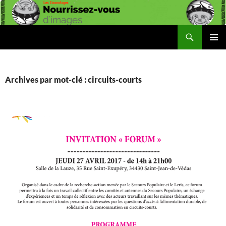
Aller
au
contenu
Recherche
Les Ziconofages
MENU
PRINCI
Archives par mot-clé : circuits-courts