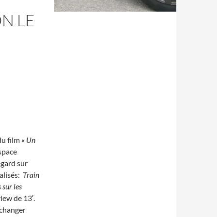
ON LE
du film «
Un
espace
egard sur
éalisés:
Train
 sur les
view de 13′.
échanger