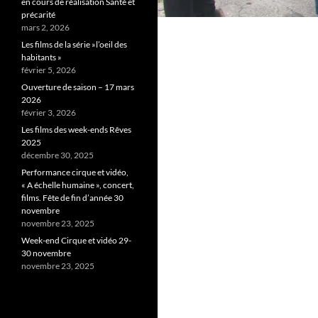
en cours de réalisation Santé et
précarité
mars 2, 2026
Les films de la série »l’oeil des
habitants »
février 5, 2026
Ouverture de saison – 17 mars
2026
février 3, 2026
Les films des week-ends Rêves
2025
décembre 30, 2025
Performance cirque et vidéo,
« A échelle humaine », concert,
films. Fête de fin d’année 30
novembre
novembre 23, 2025
Week-end Cirque et vidéo 29-
30 novembre
novembre 23, 2025