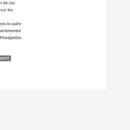
on de ces
sur les
ans le cadre
épartemental
e Montpellier
.
ARITÉ