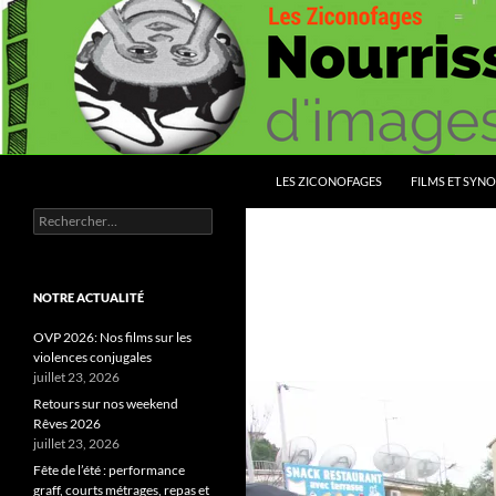
Aller
au
contenu
Recherche
Les Ziconofages
LES ZICONOFAGES
FILMS ET SYNO
Rechercher :
Nourrissez vous d'images
NOTRE ACTUALITÉ
OVP 2026: Nos films sur les
violences conjugales
juillet 23, 2026
Retours sur nos weekend
Rêves 2026
juillet 23, 2026
Fête de l’été : performance
graff, courts métrages, repas et