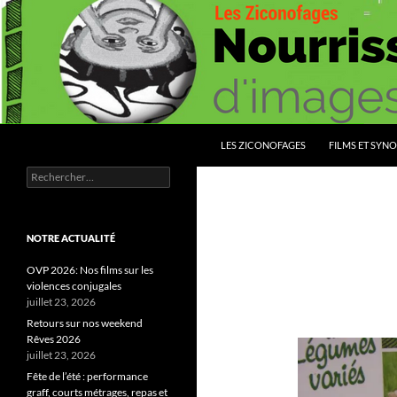
Aller
au
contenu
Recherche
Les Ziconofages
LES ZICONOFAGES
FILMS ET SYNO
Rechercher :
Nourrissez vous d'images
NOTRE ACTUALITÉ
OVP 2026: Nos films sur les
violences conjugales
juillet 23, 2026
Retours sur nos weekend
Rêves 2026
juillet 23, 2026
Fête de l’été : performance
graff, courts métrages, repas et