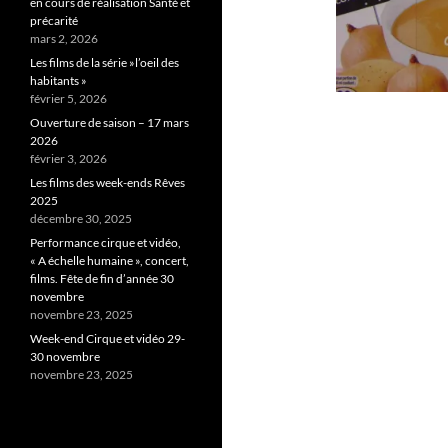
en cours de réalisation Santé et
précarité
mars 2, 2026
Les films de la série »l’oeil des
habitants »
février 5, 2026
Ouverture de saison – 17 mars
2026
février 3, 2026
Les films des week-ends Rêves
2025
décembre 30, 2025
Performance cirque et vidéo,
« A échelle humaine », concert,
films. Fête de fin d’année 30
novembre
novembre 23, 2025
Week-end Cirque et vidéo 29-
30 novembre
novembre 23, 2025