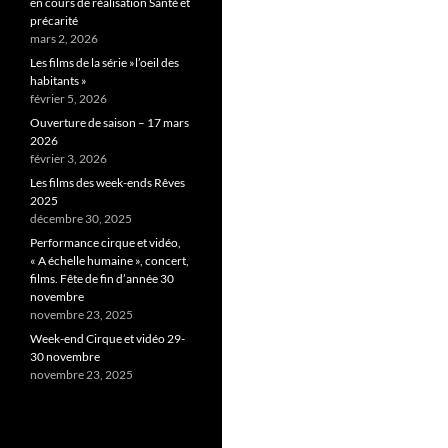
en cours de réalisation Santé et
précarité
mars 2, 2026
Les films de la série »l’oeil des
habitants »
février 5, 2026
Ouverture de saison – 17 mars
2026
février 3, 2026
Les films des week-ends Rêves
2025
décembre 30, 2025
Performance cirque et vidéo,
« A échelle humaine », concert,
films. Fête de fin d’année 30
novembre
novembre 23, 2025
Week-end Cirque et vidéo 29-
30 novembre
novembre 23, 2025