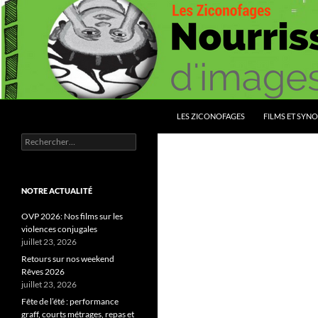
Aller
au
contenu
Recherche
Les Ziconofages
LES ZICONOFAGES
FILMS ET SYNO
Rechercher :
Nourrissez vous d'images
NOTRE ACTUALITÉ
OVP 2026: Nos films sur les
violences conjugales
juillet 23, 2026
Retours sur nos weekend
Rêves 2026
juillet 23, 2026
Fête de l’été : performance
graff, courts métrages, repas et