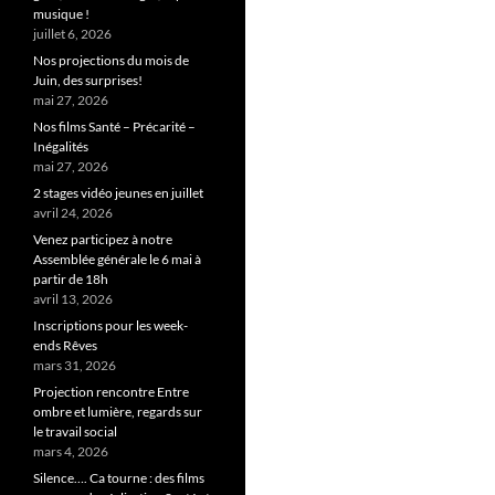
musique !
juillet 6, 2026
Nos projections du mois de
Juin, des surprises!
mai 27, 2026
Nos films Santé – Précarité –
Inégalités
mai 27, 2026
2 stages vidéo jeunes en juillet
avril 24, 2026
Venez participez à notre
Assemblée générale le 6 mai à
partir de 18h
avril 13, 2026
Inscriptions pour les week-
ends Rêves
mars 31, 2026
Projection rencontre Entre
ombre et lumière, regards sur
le travail social
mars 4, 2026
Silence…. Ca tourne : des films