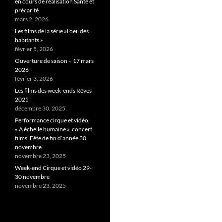
en cours de réalisation Santé et
précarité
mars 2, 2026
Les films de la série »l’oeil des
habitants »
février 5, 2026
Ouverture de saison – 17 mars
2026
février 3, 2026
Les films des week-ends Rêves
2025
décembre 30, 2025
Performance cirque et vidéo,
« A échelle humaine », concert,
films. Fête de fin d’année 30
novembre
novembre 23, 2025
Week-end Cirque et vidéo 29-
30 novembre
novembre 23, 2025