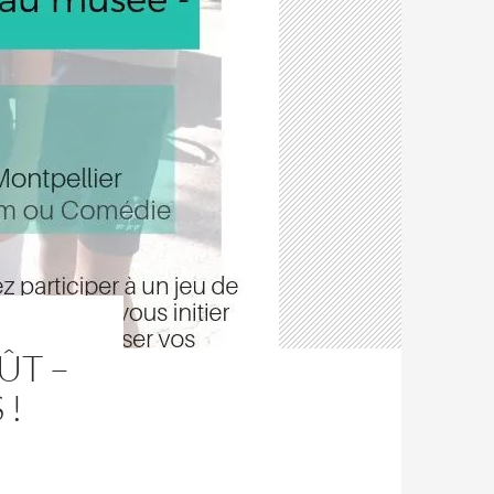
ÛT –
 !