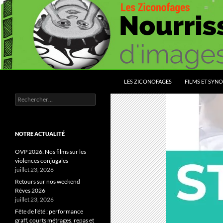
Aller
au
contenu
Recherche
Les Ziconofages
LES ZICONOFAGES
FILMS ET SYNO
Rechercher :
Nourrissez vous d'images
NOTRE ACTUALITÉ
OVP 2026: Nos films sur les
violences conjugales
juillet 23, 2026
Retours sur nos weekend
Rêves 2026
juillet 23, 2026
Fête de l’été : performance
graff, courts métrages, repas et