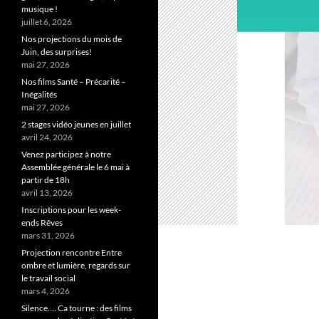
musique !
juillet 6, 2026
Nos projections du mois de
Juin, des surprises!
mai 27, 2026
Nos films Santé – Précarité –
Inégalités
mai 27, 2026
2 stages vidéo jeunes en juillet
avril 24, 2026
Venez participez à notre
Assemblée générale le 6 mai à
partir de 18h
avril 13, 2026
Inscriptions pour les week-
ends Rêves
mars 31, 2026
Projection rencontre Entre
ombre et lumière, regards sur
le travail social
mars 4, 2026
Silence…. Ca tourne : des films