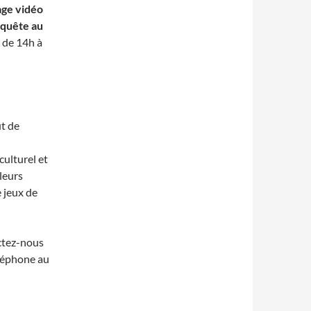
age vidéo
quête au
, de 14h à
ût de
culturel et
 leurs
e jeux de
ctez-nous
éléphone au