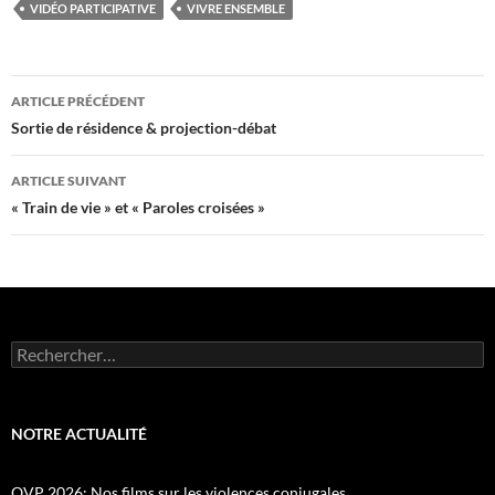
VIDÉO PARTICIPATIVE
VIVRE ENSEMBLE
Navigation
ARTICLE PRÉCÉDENT
des
Sortie de résidence & projection-débat
articles
ARTICLE SUIVANT
« Train de vie » et « Paroles croisées »
Rechercher :
NOTRE ACTUALITÉ
OVP 2026: Nos films sur les violences conjugales