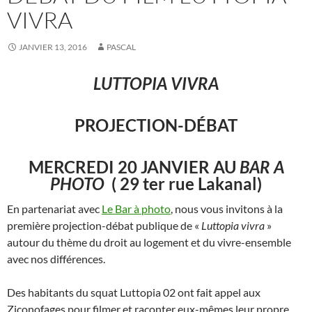
VIVRA
JANVIER 13, 2016
PASCAL
LUTTOPIA VIVRA
PROJECTION-DÉBAT
MERCREDI 20 JANVIER AU
BAR A
PHOTO
( 29 ter rue Lakanal)
En partenariat avec
Le Bar à photo
, nous vous invitons à la
première projection-débat publique de «
Luttopia vivra
»
autour du thème du droit au logement et du vivre-ensemble
avec nos différences.
Des habitants du squat Luttopia 02 ont fait appel aux
Ziconofages pour filmer et raconter eux-mêmes leur propre