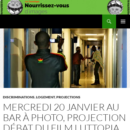
Aller
au
contenu
Recherche
Les Ziconofages
MENU
PRINCI
DISCRIMINATIONS
,
LOGEMENT
,
PROJECTIONS
MERCREDI 20 JANVIER AU
BAR À PHOTO, PROJECTION
DÉBAT DU FILM LUTTOPIA