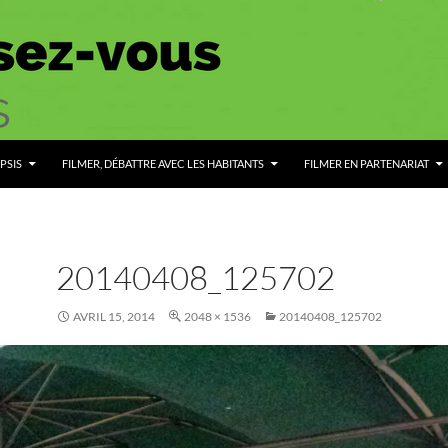
PSIS
FILMER, DÉBATTRE AVEC LES HABITANTS
FILMER EN PARTENARIAT
20140408_125702
AVRIL 15, 2014
2048 × 1536
20140408_125702