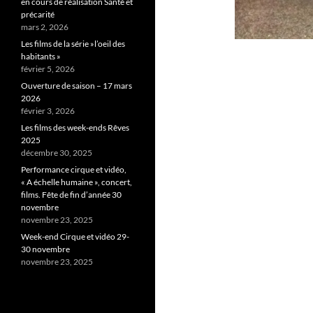
en cours de réalisation Santé et
précarité
mars 2, 2026
Les films de la série »l’oeil des
habitants »
février 5, 2026
Ouverture de saison – 17 mars
2026
février 3, 2026
Les films des week-ends Rêves
2025
décembre 30, 2025
Performance cirque et vidéo,
« A échelle humaine », concert,
films. Fête de fin d’année 30
novembre
novembre 23, 2025
Week-end Cirque et vidéo 29-
30 novembre
novembre 23, 2025