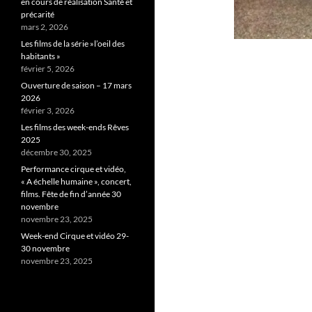
en cours de réalisation Santé et
précarité
mars 2, 2026
Les films de la série »l’oeil des
habitants »
février 5, 2026
Ouverture de saison – 17 mars
2026
février 3, 2026
Les films des week-ends Rêves
2025
décembre 30, 2025
Performance cirque et vidéo,
« A échelle humaine », concert,
films. Fête de fin d’année 30
novembre
novembre 23, 2025
Week-end Cirque et vidéo 29-
30 novembre
novembre 23, 2025