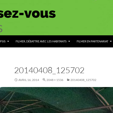
PSIS
FILMER, DÉBATTRE AVEC LES HABITANTS
FILMER EN PARTENARIAT
20140408_125702
AVRIL 16, 2014
2048 × 1536
20140408_125702