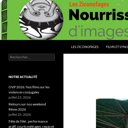
Aller
au
contenu
Recherche
Les Ziconofages
LES ZICONOFAGES
FILMS ET SYNO
Rechercher :
Nourrissez vous d'images
NOTRE ACTUALITÉ
OVP 2026: Nos films sur les
violences conjugales
juillet 23, 2026
Retours sur nos weekend
Rêves 2026
juillet 23, 2026
Fête de l’été : performance
graff, courts métrages, repas et