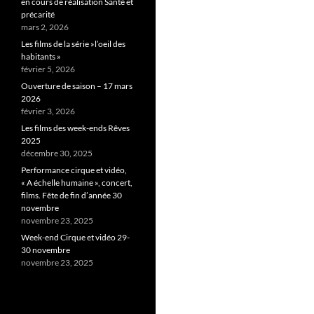
en cours de réalisation Santé et
précarité
mars 2, 2026
Les films de la série »l’oeil des
habitants »
février 5, 2026
Ouverture de saison – 17 mars
2026
février 3, 2026
Les films des week-ends Rêves
2025
décembre 30, 2025
Performance cirque et vidéo,
« A échelle humaine », concert,
films. Fête de fin d’année 30
novembre
novembre 23, 2025
Week-end Cirque et vidéo 29-
30 novembre
novembre 23, 2025