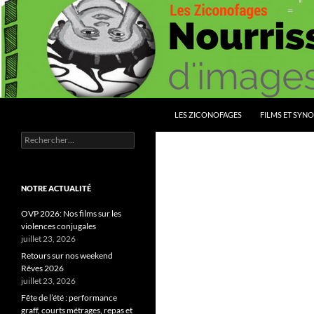
Aller
au
contenu
Recherche
Les Ziconofages
LES ZICONOFAGES
FILMS ET SYNO
Rechercher :
Nourrissez vous d'images
NOTRE ACTUALITÉ
OVP 2026: Nos films sur les
violences conjugales
juillet 23, 2026
Retours sur nos weekend
Rêves 2026
juillet 23, 2026
Fête de l’été : performance
graff, courts métrages, repas et