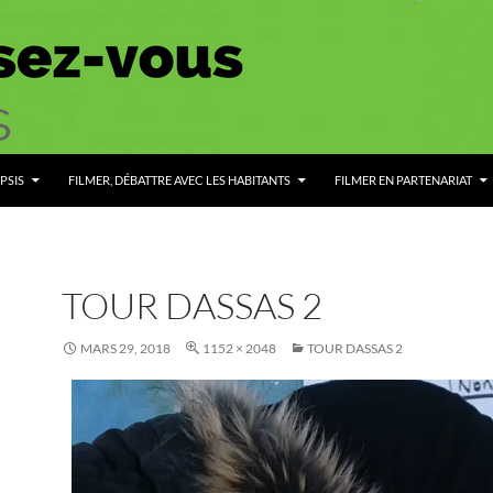
PSIS
FILMER, DÉBATTRE AVEC LES HABITANTS
FILMER EN PARTENARIAT
TOUR DASSAS 2
MARS 29, 2018
1152 × 2048
TOUR DASSAS 2