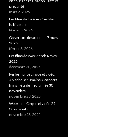
en cours de réalisation Santé et
précarité
mars 2, 2026
Les films de la série »l’oeil des
habitants »
février 5, 2026
Ouverture de saison – 17 mars
2026
février 3, 2026
Les films des week-ends Rêves
2025
décembre 30, 2025
Performance cirque et vidéo,
« A échelle humaine », concert,
films. Fête de fin d’année 30
novembre
novembre 23, 2025
Week-end Cirque et vidéo 29-
30 novembre
novembre 23, 2025