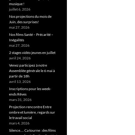
musique !
juillet 6, 2026
Nos projections du mois de
Juin, des surprises!
mai 27, 2026
Nos films Santé – Précarité –
Inégalités
mai 27, 2026
2 stages vidéo jeunes en juillet
avril 24, 2026
Venez participez à notre
Assemblée générale le 6 mai à
partir de 18h
avril 13, 2026
Inscriptions pour les week-
ends Rêves
mars 31, 2026
Projection rencontre Entre
ombre et lumière, regards sur
le travail social
mars 4, 2026
Silence…. Ca tourne : des films