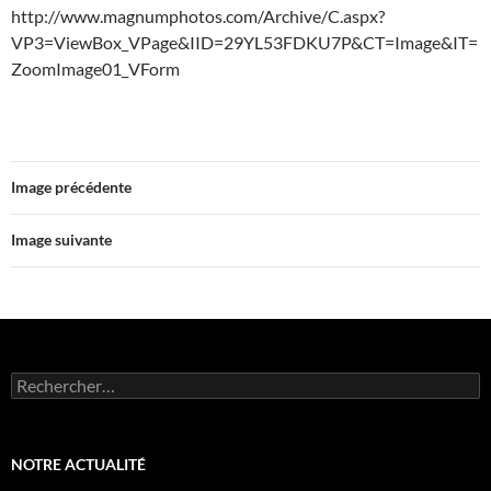
http://www.magnumphotos.com/Archive/C.aspx?
VP3=ViewBox_VPage&IID=29YL53FDKU7P&CT=Image&IT=
ZoomImage01_VForm
Image précédente
Image suivante
Rechercher :
NOTRE ACTUALITÉ