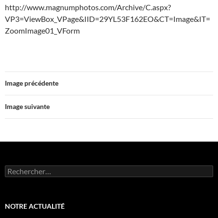
http://www.magnumphotos.com/Archive/C.aspx?
VP3=ViewBox_VPage&IID=29YL53F162EO&CT=Image&IT=
ZoomImage01_VForm
Image précédente
Image suivante
Rechercher :
NOTRE ACTUALITÉ