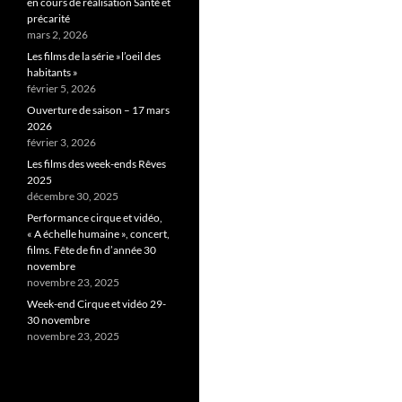
en cours de réalisation Santé et
précarité
mars 2, 2026
Les films de la série »l’oeil des
habitants »
février 5, 2026
Ouverture de saison – 17 mars
2026
février 3, 2026
Les films des week-ends Rêves
2025
décembre 30, 2025
Performance cirque et vidéo,
« A échelle humaine », concert,
films. Fête de fin d’année 30
novembre
novembre 23, 2025
Week-end Cirque et vidéo 29-
30 novembre
novembre 23, 2025