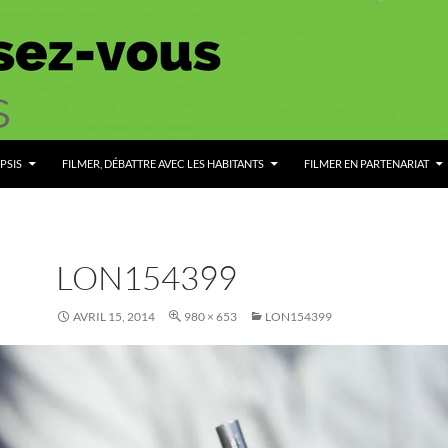
PSIS
FILMER, DÉBATTRE AVEC LES HABITANTS
FILMER EN PARTENARIAT
LON154399
AVRIL 15, 2014
980 × 653
LON154399