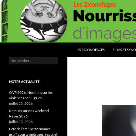
Aller
au
contenu
Recherche
Les Ziconofages
LES ZICONOFAGES
FILMS ET SYNO
Rechercher :
Nourrissez vous d'images
NOTRE ACTUALITÉ
OVP 2026: Nos films sur les
violences conjugales
juillet 23, 2026
Retours sur nos weekend
Rêves 2026
juillet 23, 2026
Fête de l’été : performance
graff, courts métrages, repas et