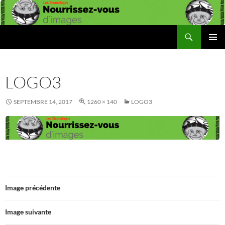
Aller
au
contenu
Recherche
Les Ziconofages
MENU
PRINCI
LOGO3
SEPTEMBRE 14, 2017
1260 × 140
LOGO3
Image précédente
Image suivante