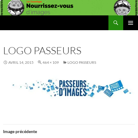
Aller
au
contenu
Recherche
Les Ziconofages
MENU
PRINCI
LOGO PASSEURS
AVRIL 14, 2015
464 × 109
LOGO PASSEURS
Image précédente